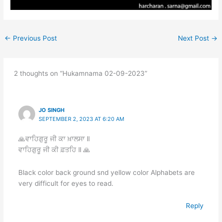
←
Previous Post
Next Post
→
2 thoughts on “Hukamnama 02-09-2023”
JO SINGH
SEPTEMBER 2, 2023 AT 6:20 AM
🙏ਵਾਹਿਗੁਰੂ ਜੀ ਕਾ ਖ਼ਾਲਸਾ ll
ਵਾਹਿਗੁਰੂ ਜੀ ਕੀ ਫ਼ਤਹਿ ll 🙏
Black color back ground snd yellow color Alphabets are
very difficult for eyes to read.
Reply